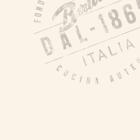
Producten
Over Bertolli
Tips & Tricks
Waar te koop
Home
NL (NL)
NL (BE)
FR (BE)
DE (DE)
EN
GR