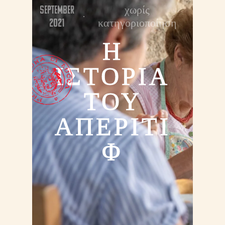
September
χωρίς
2021
κατηγοριοποίηση
Η
ΙΣΤΟΡΙΑ
ΤΟΥ
ΑΠΕΡΙΤΙ
Φ