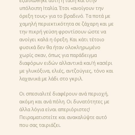
εξαπλώθηκε αυτή η τάση και στην
υπόλοιπη Ιταλία. Έτσι «ανοίγουν την
όρεξη τους» για το βραδινό. Τα ποτά με
χαμηλή περιεκτικότητα σε ζάχαρη και με
την πικρή γεύση φροντίσουν ώστε να
ΝΕΑ
ανοίγει καλά η όρεξη. Και κάτι τέτοιο
ΣΥΝΤΑΓΕΣ
φυσικά δεν θα ήταν ολοκληρωμένο
χωρίς σκαν, όπως για παράδειγμα
ΠΡΟΪΟΝΤΑ
διαφόρων ειδών αλλαντικά και/ή κασέρι
με γλυκόξινα, ελιές, αντζούγιες, τόνο και
ΣΧΕΤΙΚΑ ΜΕ ΜΑΣ
λαχανικά με λάδι στο γκριλ.
ΣΥΜΒΟΥΛΕΣ ΚΑΙ
Οι σπεσιαλιτέ διαφέρουν ανά περιοχή,
ΜΥΣΤΙΚΑ
ακόμη και ανά πόλη. Οι δυνατότητες με
ΣΗΜΕΙΑ ΠΩΛΗΣΕΙ
άλλα λόγια είναι απεριόριστες!
Πειραματιστείτε και ανακαλύψτε αυτό
GR
που σας ταιριάζει.
FR (BE)