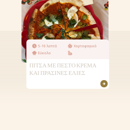
ΣΗΜΕΙΑ ΠΩΛΗΣΕΙ
GR
NL (NL)
NL (BE)
5-10 λεπτά
Χορτοφαγικό
EN
Εύκολο
ΠΙΤΣΑ ΜΕ ΠΕΣΤΟ ΚΡΕΜΑ
ΚΑΙ ΠΡΑΣΙΝΕΣ ΕΛΙΕΣ