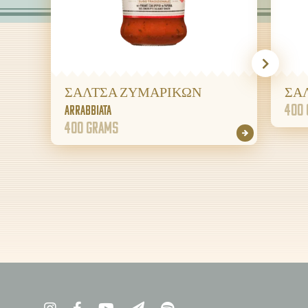
ΣΑΛΤΣΑ ΖΥΜΑΡΙΚΩΝ
ΣΑΛ
400
ARRABBIATA
400 grams