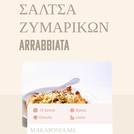
ΣΑΛΤΣΑ
ΣΥΜΒΟΥΛΕΣ ΚΑΙ
ΜΥΣΤΙΚΑ
ΖΥΜΑΡΙΚΩΝ
ΣΗΜΕΙΑ ΠΩΛΗΣΕΙ
ARRABBIATA
GR
NL (NL)
NL (BE)
FR (BE)
DE (DE)
EN
15 λεπτά
Κρέας
Εύκολο
Lazio
ΜΑΚΑΡΌΝΙΑ ΜΕ