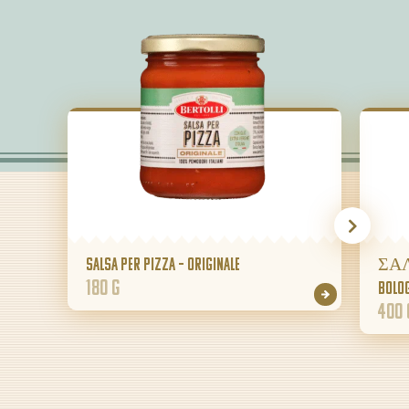
Salsa per Pizza – Originale
ΣΑ
180 g
BOLO
400