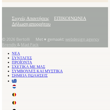
Συχνές Απαντήσεις
ΕΠΙΚΟΙΝΩΝΙΑ
Δήλωση απορρήτου
© 2026 Bertolli
Met ♥︎ gemaakt:
webdesign agency
Brendly
&
Mad Pack
ΝΕΑ
ΣΥΝΤΑΓΕΣ
ΠΡΟΪΟΝΤΑ
ΣΧΕΤΙΚΑ ΜΕ ΜΑΣ
ΣΥΜΒΟΥΛΕΣ ΚΑΙ ΜΥΣΤΙΚΑ
ΣΗΜΕΙΑ ΠΩΛΗΣΕΙΣ
GR
NL (NL)
NL (BE)
FR (BE)