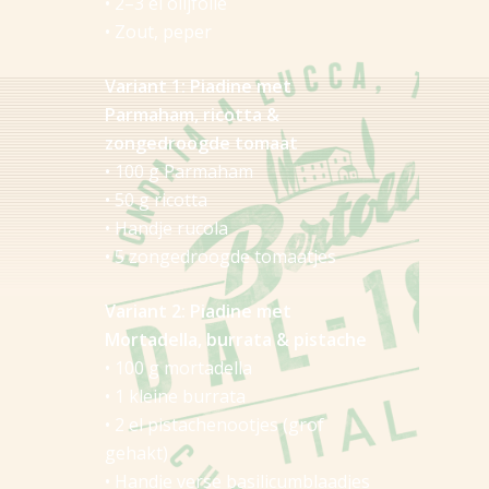
• 2–3 el olijfolie
• Zout, peper
Variant 1: Piadine met
Parmaham, ricotta &
zongedroogde tomaat
• 100 g Parmaham
• 50 g ricotta
• Handje rucola
• 5 zongedroogde tomaatjes
Variant 2: Piadine met
Mortadella, burrata & pistache
• 100 g mortadella
• 1 kleine burrata
• 2 el pistachenootjes (grof
gehakt)
• Handje verse basilicumblaadjes