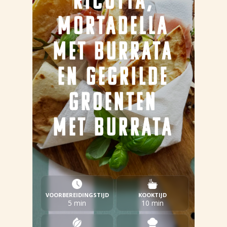
RICOTTA,
MORTADELLA
MET BURRATA
EN GEGRILDE
GROENTEN
MET BURRATA
VOORBEREIDINGSTIJD
KOOKTIJD
5 min
10 min