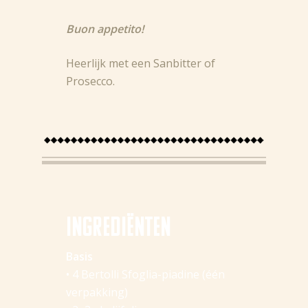
Buon appetito!
Nieuws
Heerlijk met een Sanbitter of
Prosecco.
Recepten
Producten
Over Bertolli
Tips & Tricks
Waar te koop
Ingredi
ë
nten
NL (BE)
Basis
• 4
Bertolli Sfoglia-piadine
(één
verpakking)