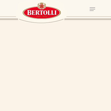
Nieuws
Recepten
Producten
Over Bertolli
Tips & Tricks