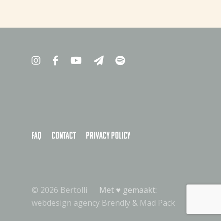
Waar te koop
NL (BE)
NL (NL)
FAQ
Contact
Privacy policy
© 2026 Bertolli
Met ♥︎ gemaakt:
webdesign agency Brendly
&
Mad Pack