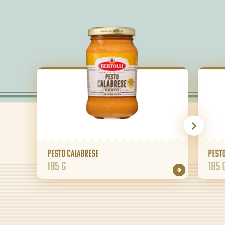
Pesto Calabrese
Pest
185 g
185 