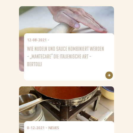
12-08-2021
WIE NUDELN UND SAUCE KOMBINIERT WERDEN
– „MANTECARE“ DIE ITALIENISCHE ART –
BERTOLLI
8-12-2021
NEUES