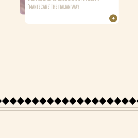
Recepten
‘MANTECARE’ THE ITALIAN WAY
Producten
Over Bertolli
Tips & Tricks
Waar te koop
Home
NL (NL)
NL (BE)
FR (BE)
DE (DE)
EN