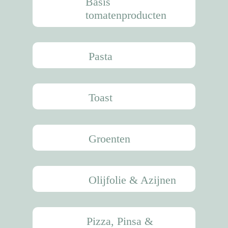
Tips & Tricks
Basis
tomatenproducten
Waar te koop
Home
Pasta
NL (NL)
NL (BE)
Toast
FR (BE)
DE (DE)
Groenten
EN
GR
Olijfolie & Azijnen
Pizza, Pinsa &