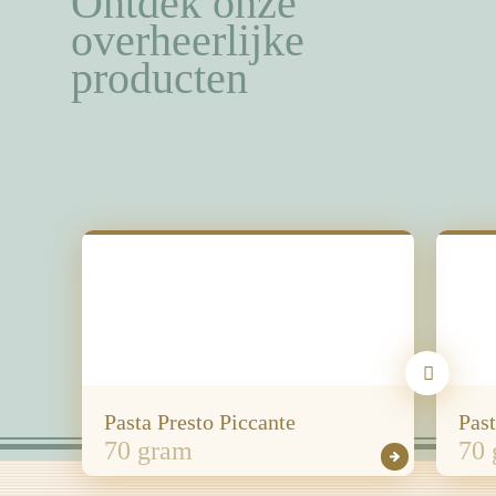
Ontdek onze
overheerlijke
producten
Pasta Presto Piccante
Past
70 gram
70