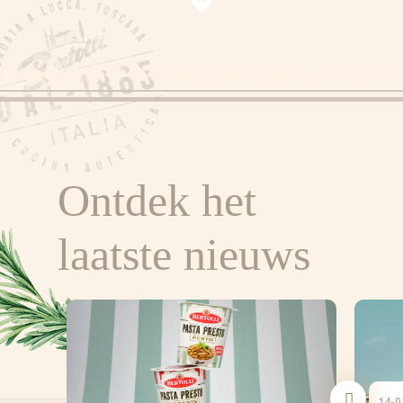
Ontdek het
laatste nieuws
14-0