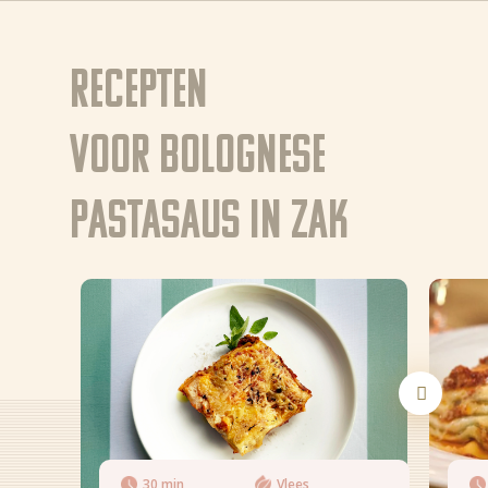
Recepten
voor Bolognese
pastasaus in zak
Nieuws
Recepten
30 min
Vlees