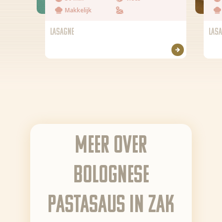
Makkelijk
Producten
LASAGNE
LAS
Over Bertolli
Tips & Tricks
Waar te koop
Home
NL (NL)
EN
Meer over
Bolognese
pastasaus in zak