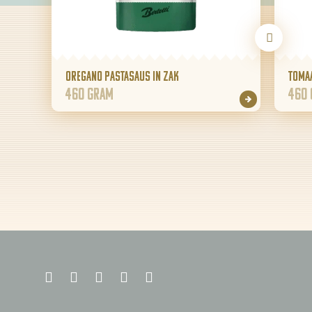
Oregano pastasaus in zak
Toma
460 gram
460