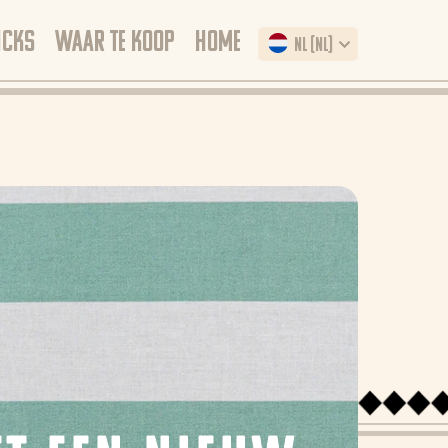
ICKS
WAAR TE KOOP
HOME
NL (NL)