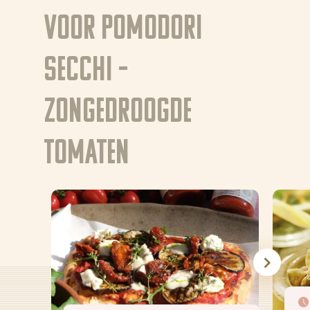
voor Pomodori
Nieuws
Secchi –
Recepten
Producten
zongedroogde
Over Bertolli
tomaten
Tips & Tricks
Waar te koop
Home
NL (NL)
EN