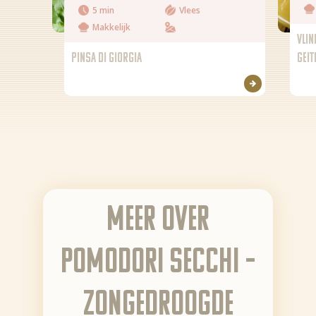
5 min
Vlees
Makkelijk
VLIN
PINSA DI GIORGIA
GEI
Meer over
Pomodori Secchi –
zongedroogde