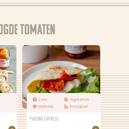
ogde tomaten
2 min
Vegetarisch
Makkelijk
Romagnad
PIADINA CAPRESE