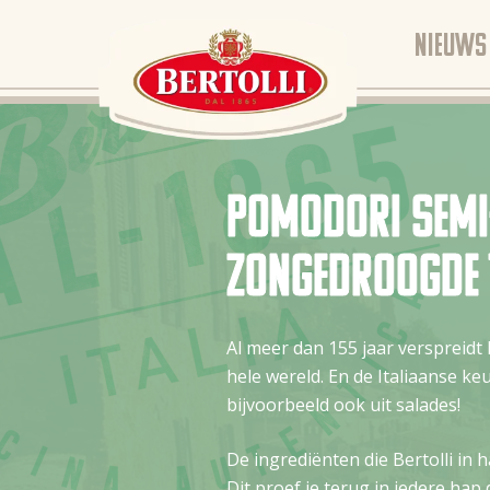
NIEUWS
Pomodori Semi-
zongedroogde 
Al meer dan 155 jaar verspreidt 
hele wereld. En de Italiaanse ke
bijvoorbeeld ook uit salades!
De ingrediënten die Bertolli in h
Dit proef je terug in iedere hap 