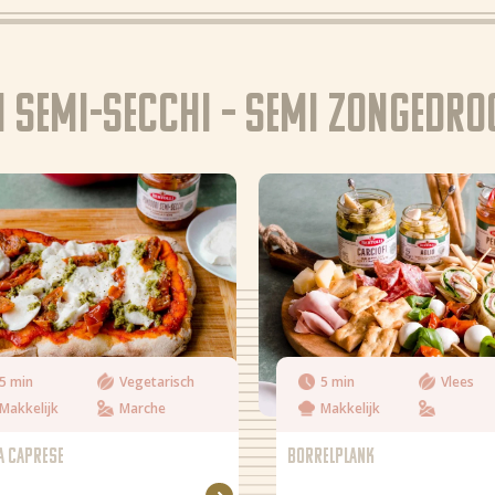
 Semi-Secchi – semi zongedro
5 min
Vegetarisch
5 min
Vlees
Makkelijk
Marche
Makkelijk
A CAPRESE
BORRELPLANK