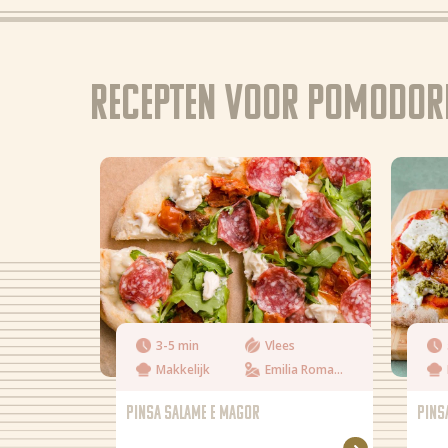
Recepten voor Pomodori
3-5 min
Vlees
Makkelijk
Emilia Romagna
PINSA SALAME E MAGOR
PINS