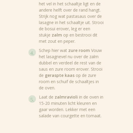
het vel in het schaaltje ligt en de
andere helft over de rand hangt.
Strijk nog wat pastasaus over de
lasagne in het schaaltje uit. Strooi
Nieuws
de bosui erover, leg er een
stukje
zalm
op en bestrooi dit
Recepten
met zout en peper.
Schep hier wat
zure room
Vouw
Producten
het lasagnevel nu over de zalm
dubbel en verdeel de rest van de
Over Bertolli
saus en zure room erover. Strooi
de
geraspte kaas
op de zure
Tips & Tricks
room en schuif de schaaltjes in
de oven.
Waar te koop
Laat de
zalmravioli
in de oven in
15-20 minuten licht kleuren en
Home
gaar worden. Lekker met een
salade van courgette en tomaat.
NL (NL)
EN