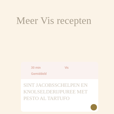
Eiwitten
Koolhydraten
Meer Vis recepten
Suiker
Vezels
Vet
Verzadigd vet
Zout
30 min
Vis
Gemiddeld
SINT JACOBSSCHELPEN EN
KNOLSELDERIJPUREE MET
PESTO AL TARTUFO