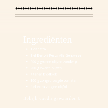
Ingredi
ë
nten
1 ciabatta
1 el Bertolli Pesto Alla Genovese
200 g groene olijven zonder pit
200 g zwarte olijven
4 tenen knoflook
100 g zongedroogde tomaten
2 el extra vergine olijfolie
Bekijk voedingswaarden
Energie