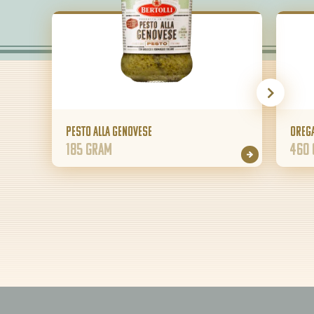
Pesto alla Genovese
Oreg
185 gram
460