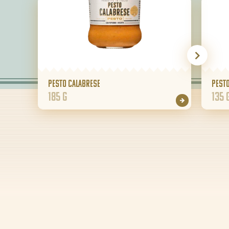
Pesto Calabrese
Pesto
185 g
135 