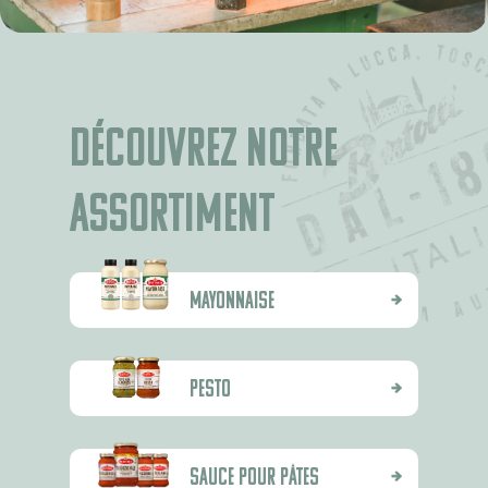
Recettes
Produits
À propos de Bertol
Découvrez notre
Trucs et astuces
Où acheter
assortiment
FR (BE)
NL (NL)
Mayonnaise
NL (BE)
DE (DE)
EN
Pesto
GR
Sauce pour pâtes