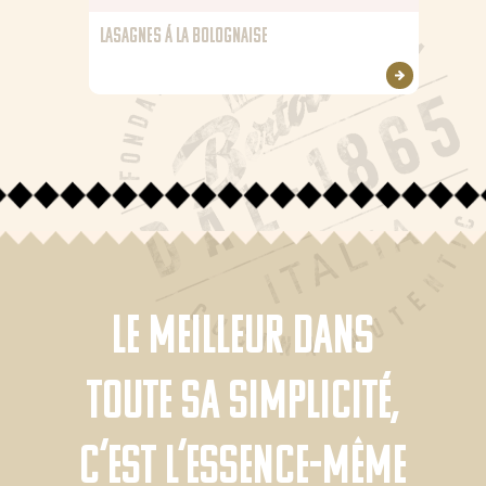
LASAGNES Á LA BOLOGNAISE
Le meilleur dans
toute sa simplicité,
c’est l’essence-même