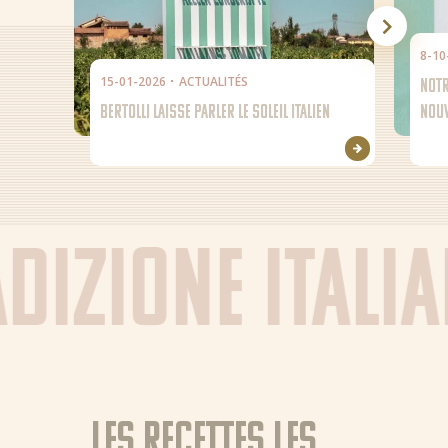
8-10
15-01-2026
ACTUALITÉS
NOTR
BERTOLLI LAISSE PARLER LE SOLEIL ITALIEN
NOUV
DIZIONE ITALI
Les recettes les