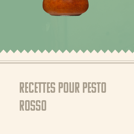
Actualités
Recettes
Produits
Recettes pour Pesto
À propos de Bertol
Trucs et astuces
Rosso
Où acheter
FR (BE)