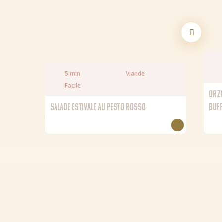
NL (NL)
NL (BE)
DE (DE)
EN
GR
5 min
Viande
Facile
ORZO
SALADE ESTIVALE AU PESTO ROSSO
BUFF