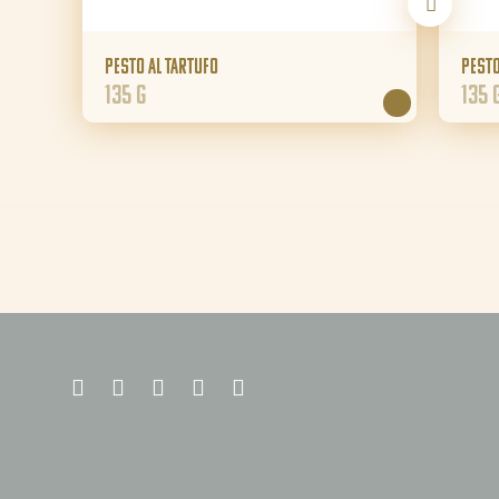
Pesto al Tartufo
Pesto
135 g
135 