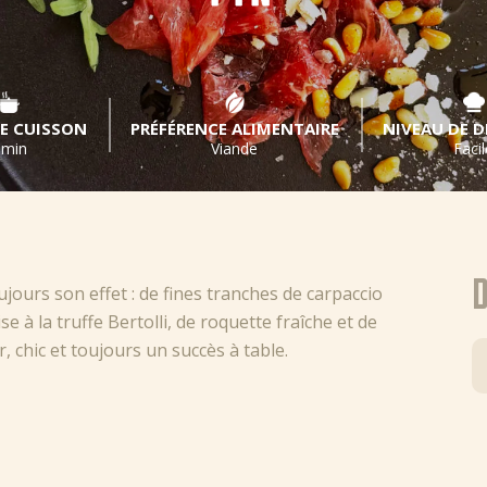
E CUISSON
PRÉFÉRENCE ALIMENTAIRE
NIVEAU DE D
 min
Viande
Facil
D
ujours son effet : de fines tranches de carpaccio
à la truffe Bertolli, de roquette fraîche et de
, chic et toujours un succès à table.