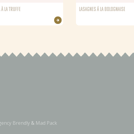
 À LA TRUFFE
LASAGNES Á LA BOLOGNAISE
gency Brendly
&
Mad Pack