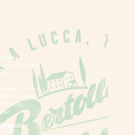
o de bœuf
 à la truffe Bertolli
ette
 pin
(copeaux ou flocons)
vierge (pour arroser)
ement moulu
e sel
ritionnelles