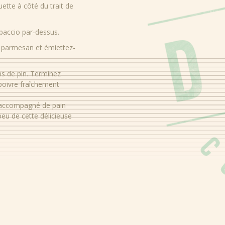
Énergie
tte à côté du trait de
Protéines
paccio par-dessus.
Glucides
 parmesan et émiettez-
Sucres
s de pin. Terminez
Fibres
 poivre fraîchement
Graisse
 accompagné de pain
Matières grasses
peu de cette délicieuse
Sel