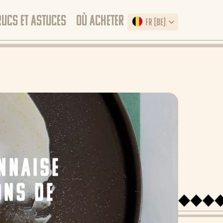
RUCS ET ASTUCES
OÙ ACHETER
FR (BE)
NNAISE
ONS DE