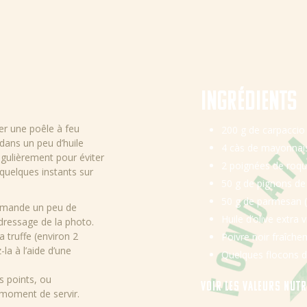
Ingrédients
er une poêle à feu
200 g de carpacci
dans un peu d’huile
4 càs de
mayonnaise
égulièrement pour éviter
2 poignées de roqu
r quelques instants sur
50 g de pignons de
50 g de parmesan 
emande un peu de
Huile d’olive extra 
 dressage de la photo.
 truffe (environ 2
Poivre noir fraîch
-la à l’aide d’une
Quelques flocons d
s points, ou
Voir les valeurs nut
 moment de servir.