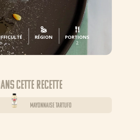
IFFICULTÉ
RÉGION
PORTIONS
e
2
ans cette recette
Mayonnaise Tartufo