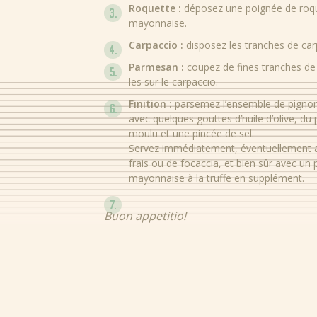
Roquette :
déposez une poignée de roque
mayonnaise.
Carpaccio :
disposez les tranches de car
Parmesan :
coupez de fines tranches de
les sur le carpaccio.
Finition :
parsemez l’ensemble de pignon
avec quelques gouttes d’huile d’olive, du
moulu et une pincée de sel.
Servez immédiatement, éventuellement
frais ou de focaccia, et bien sûr avec un 
mayonnaise à la truffe en supplément.
Buon appetitio!