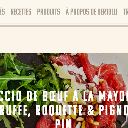
ÉS
RECETTES
PRODUITS
À PROPOS DE BERTOLLI
T
CCIO DE BŒUF À LA MAYO
TRUFFE, ROQUETTE & PIGN
PIN