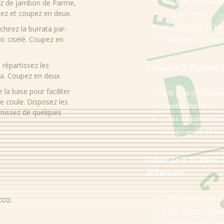
100 g de jambon 
sez de jambon de Parme,
iez et coupez en deux.
50 g de ricotta
Une poignée de ro
hirez la burrata par-
lic ciselé. Coupez en
5 tomates séchées
 répartissez les
Variante 2: Piadine 
ta. Coupez en deux.
 la base pour faciliter
100 g de mortadell
ne coule. Disposez les
1 petite burrata
arnissez de quelques
2 càs de pistaches
Une poignée de feuil
Variante 3: Piadine
al tartufo
1 fine tranche de c
cco.
1 fine tranche d’au
1 poivron pointu d