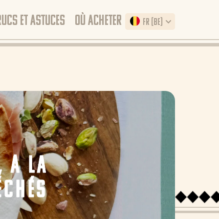
RUCS ET ASTUCES
OÙ ACHETER
FR (BE)
 À LA
ÉCHÉS