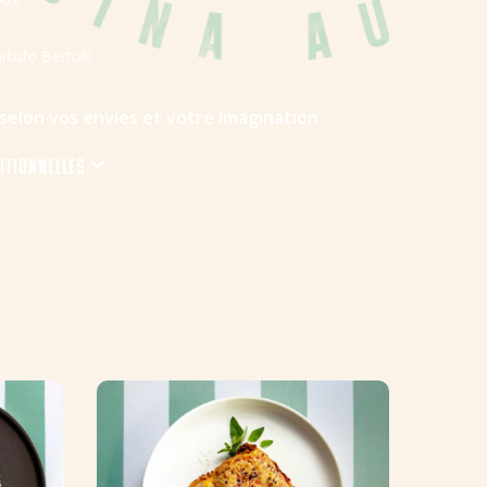
rtufo Bertolli
 selon vos envies et votre imagination
ritionnelles