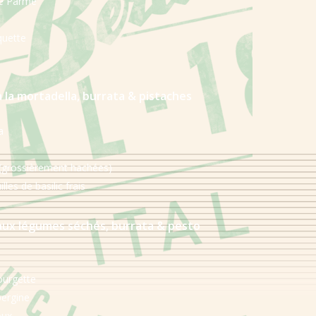
de Parme
quette
à la mortadella, burrata & pistaches
a
 (grossièrement hachées)
les de basilic frais
 aux légumes séchés, burrata & pesto
ourgette
bergine
oux