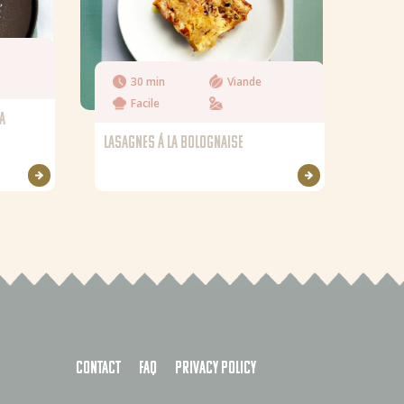
30 min
Viande
Facile
LA
LASAGNES Á LA BOLOGNAISE
Contact
FAQ
Privacy policy