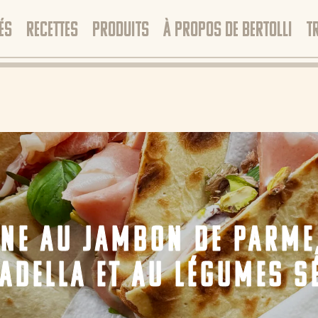
ÉS
RECETTES
PRODUITS
À PROPOS DE BERTOLLI
T
INE AU JAMBON DE PARME,
ADELLA ET AU LÉGUMES S