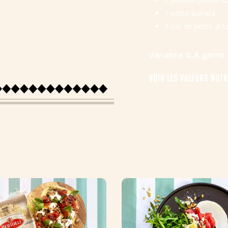
1 petite burrata
2 càs de
pesto al ta
Variante 4: A garnir
Voir les valeurs nut
Énergie
Protéines
Glucides
Sucres
Fibres
Graisse
Matières grasses
Sel