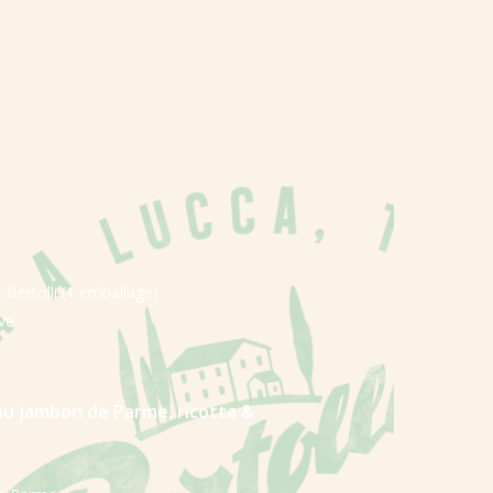
 Bertolli
(1 emballage)
ive
 au jambon de Parme, ricotta &