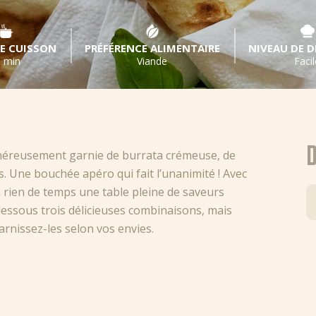
E CUISSON
PRÉFÉRENCE ALIMENTAIRE
NIVEAU DE D
 min
Viande
Facil
D
énéreusement garnie de burrata crémeuse, de
. Une bouchée apéro qui fait l’unanimité ! Avec
n rien de temps une table pleine de saveurs
dessous trois délicieuses combinaisons, mais
garnissez-les selon vos envies.