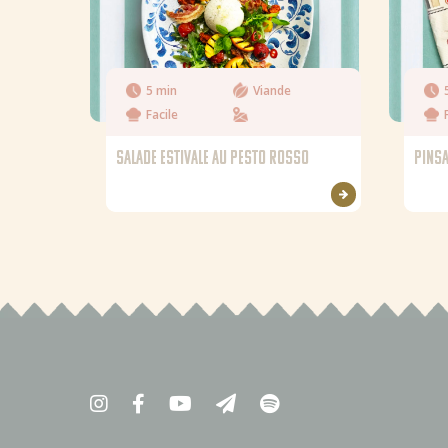
5 min
Viande
Facile
SALADE ESTIVALE AU PESTO ROSSO
PINSA