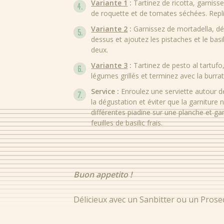
Variante 1
:
Tartinez de ricotta, garnis
de roquette et de tomates séchées. Repl
Variante 2
:
Garnissez de mortadella, déc
dessus et ajoutez les pistaches et le basi
deux.
Variante 3
:
Tartinez de pesto al tartufo,
légumes grillés et terminez avec la burra
Service :
Enroulez une serviette autour de
la dégustation et éviter que la garniture 
différentes piadine sur une planche et g
feuilles de basilic frais.
Buon appetito !
Délicieux avec un Sanbitter ou un Prose