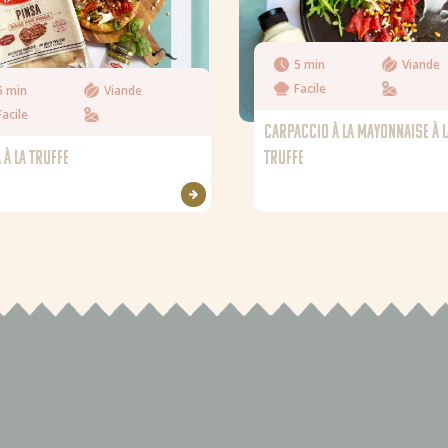
5 min
Viande
Facile
5 min
Viande
Facile
CARPACCIO À LA MAYONNAISE À 
 À LA TRUFFE
TRUFFE