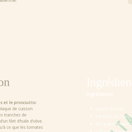
alienne.
on
Ingrédien
Ingrédients
 et le prosciutto:
plaque de cuisson
1 pinsa Bertolli
es tranches de
3 à 4 càs de
Pesto 
un filet d’huile d’olive.
250 g de tomates c
u’à ce que les tomates
100 g de champigno