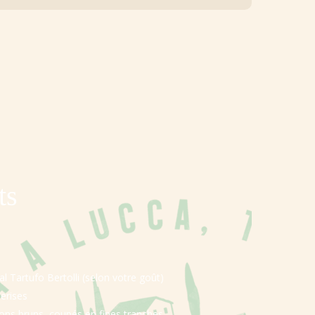
ts
al Tartufo Bertolli
(selon votre goût)
erises
ns bruns, coupés en fines tranches