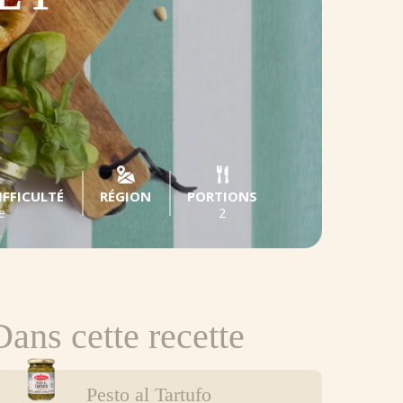
IFFICULTÉ
RÉGION
PORTIONS
e
2
Dans cette recette
Pesto al Tartufo