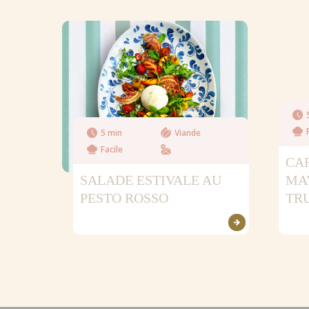
5 min
Viande
Facile
CA
SALADE ESTIVALE AU
MA
PESTO ROSSO
TR