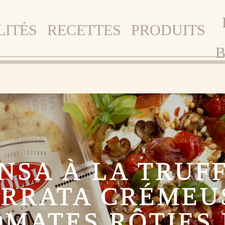
LITÉS
RECETTES
PRODUITS
B
INSA À LA TRUFF
RRATA CRÉMEU
OMATES RÔTIES 