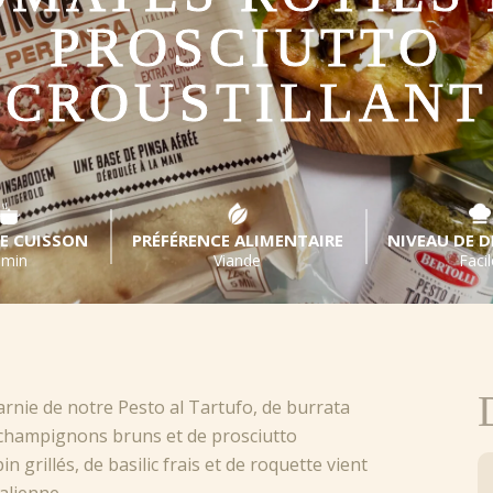
PROSCIUTTO
CROUSTILLANT
E CUISSON
PRÉFÉRENCE ALIMENTAIRE
NIVEAU DE D
 min
Viande
Facil
nie de notre Pesto al Tartufo, de burrata
e champignons bruns et de prosciutto
 grillés, de basilic frais et de roquette vient