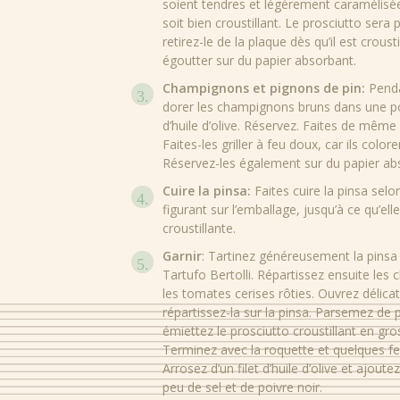
soient tendres et légèrement caramélisée
soit bien croustillant. Le prosciutto sera 
retirez-le de la plaque dès qu’il est crousti
égoutter sur du papier absorbant.
Champignons et pignons de pin:
Penda
dorer les champignons bruns dans une poê
d’huile d’olive. Réservez. Faites de même
Faites-les griller à feu doux, car ils colo
Réservez-les également sur du papier ab
Cuire la pinsa:
Faites cuire la pinsa selo
figurant sur l’emballage, jusqu’à ce qu’ell
croustillante.
Garnir
: Tartinez généreusement la pinsa
Tartufo Bertolli. Répartissez ensuite le
les tomates cerises rôties. Ouvrez délica
répartissez-la sur la pinsa. Parsemez de p
émiettez le prosciutto croustillant en g
Terminez avec la roquette et quelques feui
Arrosez d’un filet d’huile d’olive et ajout
peu de sel et de poivre noir.