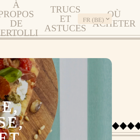
À
TRUCS
PROPOS
OÙ
ET
FR (BE)
DE
ACHETER
ASTUCES
ERTOLLI
E,
SE,
ET