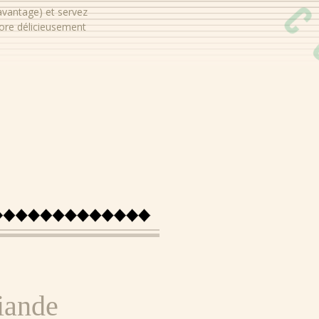
Sucres
avantage) et servez
ore délicieusement
Fibres
Graisse
Matières grasses
Sel
Viande