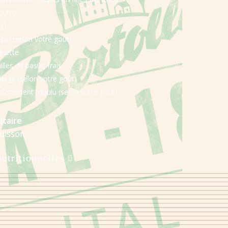
iutto
 g)
pin (selon votre goût).
quette
les de basilic frais
vierge (selon votre goût)
fraîchement moulu (selon votre goût)
taire
cuisson
nutritionnelles