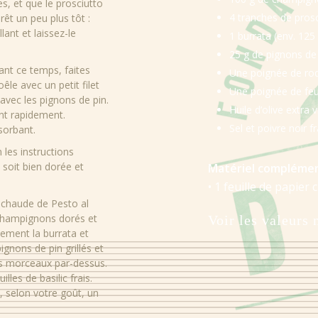
s, et que le prosciutto
4 tranches de prosc
prêt un peu plus tôt :
llant et laissez-le
1 burrata (env. 125
25 g de pignons de 
nt ce temps, faites
Une poignée de ro
le avec un petit filet
Une poignée de feuil
 avec les pignons de pin.
Huile d’olive extra 
rent rapidement.
Sel et poivre noir 
sorbant.
n les instructions
e soit bien dorée et
Matériel complémen
• 1 feuille de papier 
 chaude de Pesto al
s champignons dorés et
Voir les valeurs 
tement la burrata et
Énergie
ignons de pin grillés et
ros morceaux par-dessus.
Protéines
lles de basilic frais.
ez, selon votre goût, un
Glucides