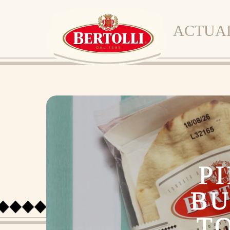
ACTUA
P
BU
T