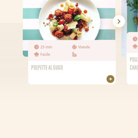
25 min
Viande
Facile
POLL
POLPETTE AL SUGO
CHAS