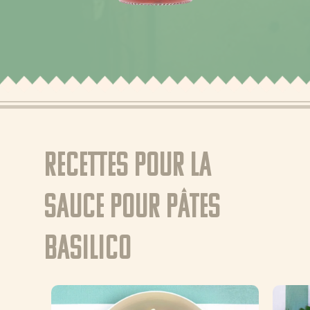
Produits
À propos de Bertol
Trucs et astuces
Où acheter
FR (BE)
Recettes pour La
NL (NL)
NL (BE)
sauce pour pâtes
DE (DE)
EN
Basilico
GR