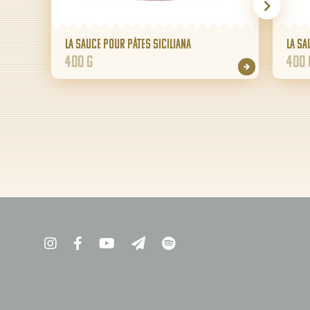
La sauce pour pâtes Siciliana
La sa
400 g
400 