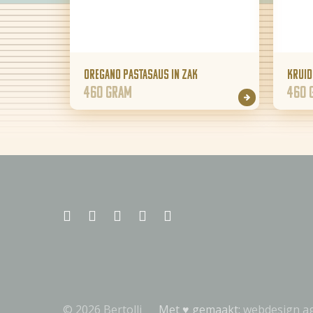
Oregano pastasaus in zak
Kruid
460 gram
460 
© 2026 Bertolli
Met ♥︎ gemaakt:
webdesign a