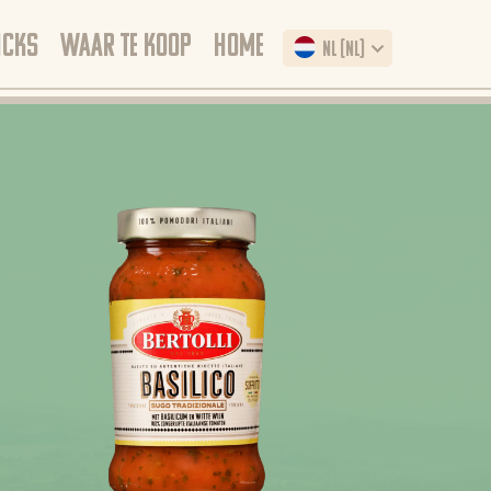
ICKS
WAAR TE KOOP
HOME
NL (NL)