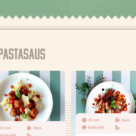
 pastasaus
25 min
Vlees
Makkelijk
25 min
Vlees
Makkelijk