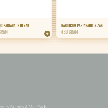
ig pastasaus in zak
Basilicum pastasaus in zak
gram
460 gram
gency Brendly
&
Mad Pack