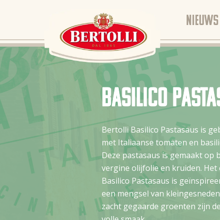
NIEUWS
Basilico past
Bertolli Basilico Pastasaus is g
met Italiaanse tomaten en basilic
Deze pastasaus is gemaakt op ba
vergine olijfolie en kruiden. He
Basilico Pastasaus is geïnspiree
een mengsel van kleingesneden 
zacht gegaarde groenten zijn de
volle smaak.