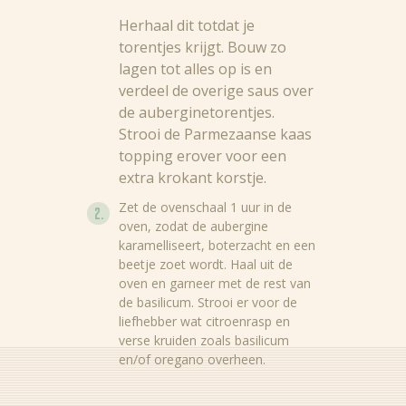
Herhaal dit totdat je
Recepten
torentjes krijgt. Bouw zo
Producten
lagen tot alles op is en
verdeel de overige saus over
Over Bertolli
de auberginetorentjes.
Strooi de Parmezaanse kaas
Tips & Tricks
topping erover voor een
extra krokant korstje.
Waar te koop
Zet de ovenschaal 1 uur in de
Home
oven, zodat de aubergine
karamelliseert, boterzacht en een
NL (NL)
beetje zoet wordt. Haal uit de
oven en garneer met de rest van
EN
de basilicum. Strooi er voor de
liefhebber wat citroenrasp en
verse kruiden zoals basilicum
en/of oregano overheen.