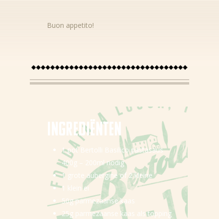
Buon appetito!
Ingredi
ë
nten
1 pot
Bertolli Basilico pastasaus
400g – 200ml nodig
1 grote aubergine of 2 kleine
1 klein ei
50g parmezaanse kaas
25g parmezaanse kaas als topping