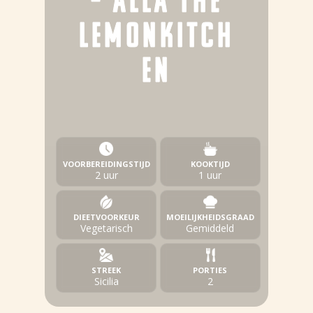
– ALLA THE
LEMONKITCH
EN
VOORBEREIDINGSTIJD
KOOKTIJD
2 uur
1 uur
DIEETVOORKEUR
MOEILIJKHEIDSGRAAD
Vegetarisch
Gemiddeld
STREEK
PORTIES
Sicilia
2