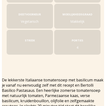
DIEETVOORKEUR
MOEILIJKHEIDSGRAAD
Vegetarisch
Makkelijk
STREEK
PORTIES
4
De lekkerste Italiaanse tomatensoep met basilicum maak
je vanaf nu eenvoudig zelf met dit recept en Bertolli
Basilico Pastasaus. Een heerlijke zomerse tomatensoep
met natuurlijk tomaten, Parmezaanse kaas, verse
basilicum, kruidenbouillon, olijfolie en zelfgemaakte
croutons. In slechts 20 minuten tijd staat dit heerlijke