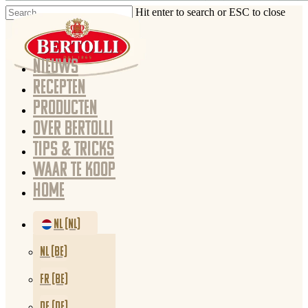
Hit enter to search or ESC to close
NIEUWS
RECEPTEN
PRODUCTEN
OVER BERTOLLI
TIPS & TRICKS
WAAR TE KOOP
HOME
NL (NL)
NL (BE)
FR (BE)
DE (DE)