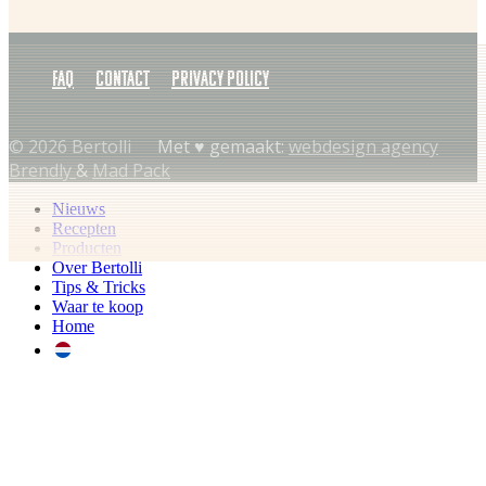
FAQ
Contact
Privacy policy
© 2026 Bertolli
Met ♥︎ gemaakt:
webdesign agency
Brendly
&
Mad Pack
Nieuws
Recepten
Producten
Over Bertolli
Tips & Tricks
Waar te koop
Home
NL (NL)
NL (BE)
FR (BE)
DE (DE)
EN