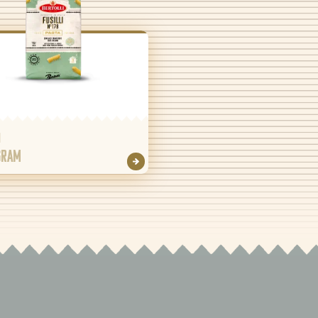
i
gram