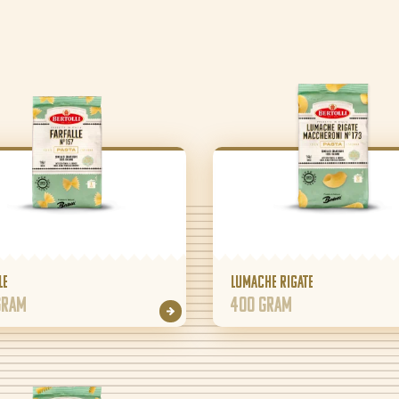
le
Lumache Rigate
gram
400 gram