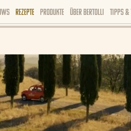
EUWS
REZEPTE
PRODUKTE
ÜBER BERTOLLI
TIPPS &
ONZE REZEPTE