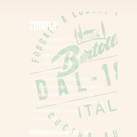
NL (BE)
FR (BE)
Zutaten
EN
1 Glas gegrillte Paprika
GR
Focaccia Brot
Einige schwarze Oliven
1 Gläschen Kapern
Kirschtomaten
1 Gläschen Knoblauchzehen
Eine Handvoll frisches Basilikum
Bertolli Olivenöl extra Vergin
Eine Handvoll frischer Rosemarin
Bertolli Pesto Rosso
Etwas Salz
Nährwertangaben ansehen