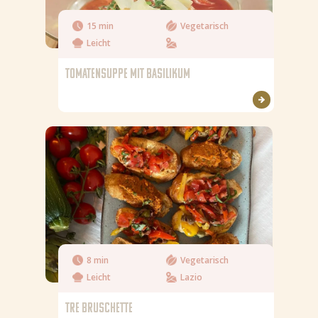
15 min
Vegetarisch
Leicht
TOMATENSUPPE MIT BASILIKUM
8 min
Vegetarisch
Leicht
Lazio
TRE BRUSCHETTE