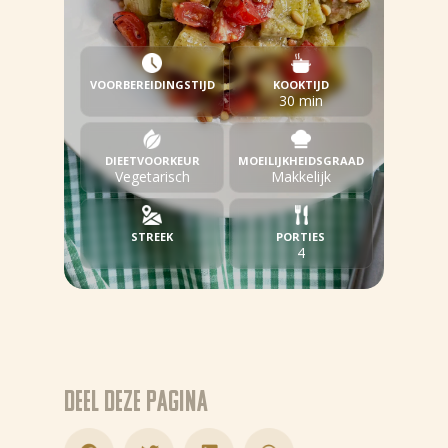
VOORBEREIDINGSTIJD
KOOKTIJD
30 min
DIEETVOORKEUR
MOEILIJKHEIDSGRAAD
Vegetarisch
Makkelijk
STREEK
PORTIES
4
Deel deze pagina