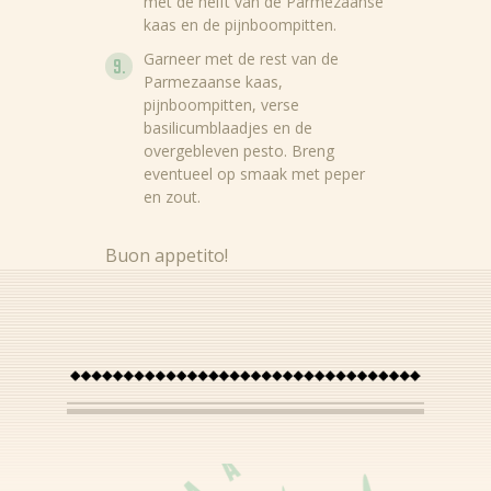
met de helft van de Parmezaanse
kaas en de pijnboompitten.
Garneer met de rest van de
Parmezaanse kaas,
pijnboompitten, verse
basilicumblaadjes en de
overgebleven pesto. Breng
eventueel op smaak met peper
en zout.
Buon appetito!
Nieuws
Rezepte
Produkte
Über Bertolli