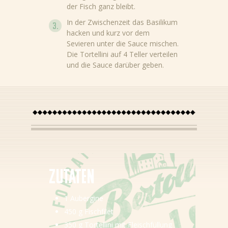
der Fisch ganz bleibt.
In der Zwischenzeit das Basilikum
Nieuws
hacken und kurz vor dem
Sevieren unter die Sauce mischen.
Rezepte
Die Tortellini auf 4 Teller verteilen
und die Sauce darüber geben.
Produkte
Über Bertolli
Tipps & Tricks
Bezugsquellen
DE (DE)
Zutaten
NL (NL)
NL (BE)
1 Aubergine
FR (BE)
450 g Fischfilet
350 g Tortellini mit Fleischfüllung
EN