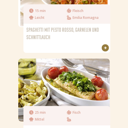
15 min
Fleisch
Leicht
Emilia Romagna
SPAGHETTI MIT PESTO ROSSO, GARNELEN UND
SCHNITTLAUCH
25 min
Fisch
Mittel