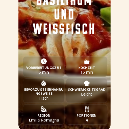
BASILIKUM
UND
WEISSFISCH
VORBEREITUNGSZEIT
KOCHZEIT
5 min
15 min
BEVORZUGTE ERNÄHRU
SCHWIERIGKEITSGRAD
NGSWEISE
Leicht
Fisch
REGION
PORTIONEN
Emilia Romagna
4