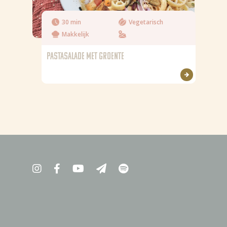
30 min
Vegetarisch
Makkelijk
PASTASALADE MET GROENTE