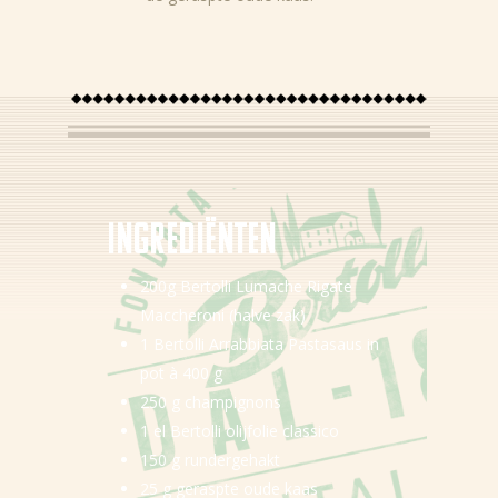
Nieuws
Recepten
Ingredi
ë
nten
Producten
200g Bertolli Lumache Rigate
Over Bertolli
Maccheroni (halve zak)
1 Bertolli Arrabbiata Pastasaus in
Tips & Tricks
pot à 400 g
250 g champignons
Waar te koop
1 el Bertolli olijfolie classico
NL (BE)
150 g rundergehakt
25 g geraspte oude kaas