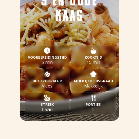
S EN OUDE
KAAS
VOORBEREIDINGSTIJD
KOOKTIJD
5 min
15 min
DIEETVOORKEUR
MOEILIJKHEIDSGRAAD
Vlees
Makkelijk
STREEK
PORTIES
Lazio
2