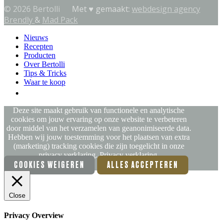
© 2026 Bertolli
Met ♥︎ gemaakt:
webdesign agency
Brendly
&
Mad Pack
Nieuws
Recepten
Producten
Over Bertolli
Tips & Tricks
Waar te koop
NL (BE)
Deze site maakt gebruik van functionele en analytische
cookies om jouw ervaring op onze website te verbeteren
door middel van het verzamelen van geanonimiseerde data.
Hebben wij jouw toestemming voor het plaatsen van extra
(marketing) tracking cookies die zijn toegelicht in onze
privacy verklaring.
Privacy verklaring.
COOKIES WEIGEREN
ALLES ACCEPTEREN
Close
Privacy Overview