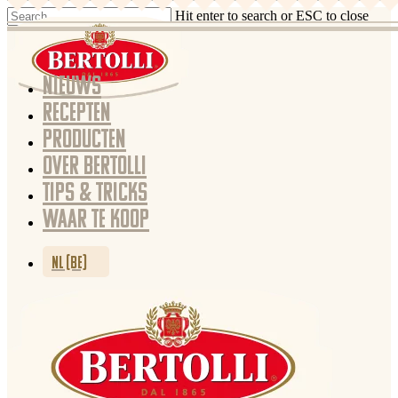
Hit enter to search or ESC to close
NIEUWS
RECEPTEN
PRODUCTEN
OVER BERTOLLI
TIPS & TRICKS
WAAR TE KOOP
NL (BE)