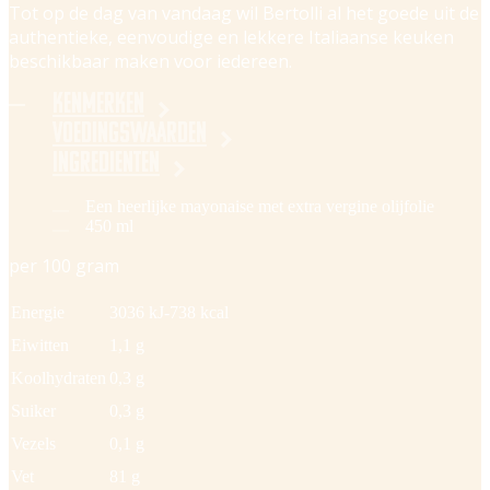
Tot op de dag van vandaag wil Bertolli al het goede uit de
authentieke, eenvoudige en lekkere Italiaanse keuken
beschikbaar maken voor iedereen.
Kenmerken
Voedingswaarden
Ingredienten
Een heerlijke mayonaise met extra vergine olijfolie
450 ml
per 100 gram
Energie
3036 kJ-738 kcal
Eiwitten
1,1 g
Koolhydraten
0,3 g
Suiker
0,3 g
Vezels
0,1 g
Vet
81 g