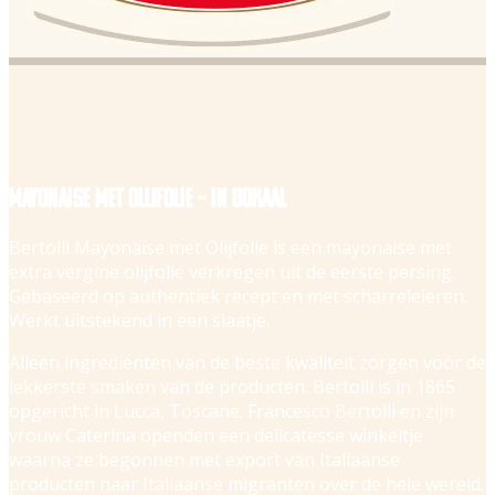
Mayonaise met olijfolie – in bokaal
Bertolli Mayonaise met Olijfolie is een mayonaise met
extra vergine olijfolie verkregen uit de eerste persing.
Gebaseerd op authentiek recept en met scharreleieren.
Werkt uitstekend in een slaatje.
Alleen ingrediënten van de beste kwaliteit zorgen voor de
lekkerste smaken van de producten. Bertolli is in 1865
opgericht in Lucca, Toscane. Francesco Bertolli en zijn
vrouw Caterina openden een delicatesse winkeltje
waarna ze begonnen met export van Italiaanse
producten naar Italiaanse migranten over de hele wereld.