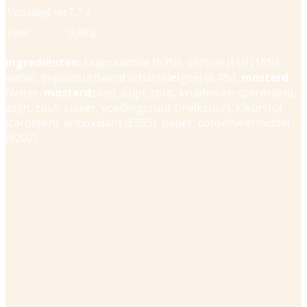
Verzadigd vet
7,7 g
Zout
0,88 g
Ingrediënten:
raapzaadolie (63%), olijfolie (EU) (16%),
water, gepasteuriseerd scharrel
ei
geel (6,4%),
mosterd
(water,
mosterd
zaad, azijn, zout, kruiden en specerijen),
azijn, zout, suiker, voedingszuur (melkzuur), kleurstof
(caroteen), antioxidant (E385), peper, conserveermiddel
(E202).