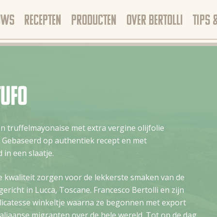
UWS
RECEPTEN
PRODUCTEN
OVER BERTOLLI
TIPS 
tufo
n truffelmayonaise met extra vergine olijfolie
. Gebaseerd op authentiek recept en met
 in een slaatje.
e kwaliteit zorgen voor de lekkerste smaken van de
gericht in Lucca, Toscane. Francesco Bertolli en zijn
icatesse winkeltje waarna ze begonnen met export
taliaanse migranten over de hele wereld. Tot op de dag