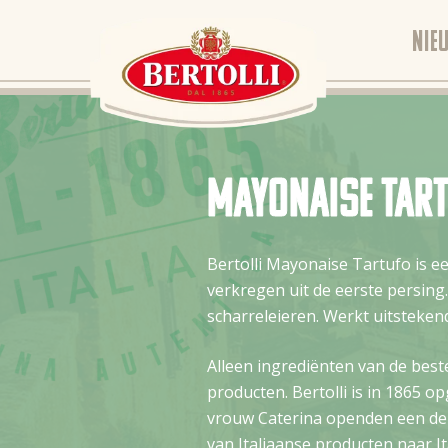
NIE
Mayonaise Tar
Bertolli Mayonaise Tartufo is ee
verkregen uit de eerste persing
scharreleieren. Werkt uitstekend
Alleen ingrediënten van de best
producten. Bertolli is in 1865 op
vrouw Caterina openden een del
van Italiaanse producten naar I