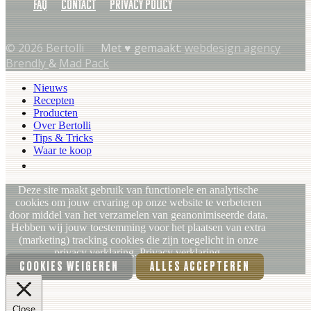
FAQ
Contact
Privacy policy
© 2026 Bertolli
Met ♥︎ gemaakt:
webdesign agency
Brendly
&
Mad Pack
Nieuws
Recepten
Producten
Over Bertolli
Tips & Tricks
Waar te koop
NL (BE)
Deze site maakt gebruik van functionele en analytische
cookies om jouw ervaring op onze website te verbeteren
door middel van het verzamelen van geanonimiseerde data.
Hebben wij jouw toestemming voor het plaatsen van extra
(marketing) tracking cookies die zijn toegelicht in onze
privacy verklaring.
Privacy verklaring.
COOKIES WEIGEREN
ALLES ACCEPTEREN
Close