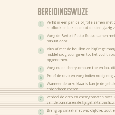
Bereidingswijze
Verhit in een pan de olijfolie samen met 
knoflook en bak deze tot de uien glazig zi
Voeg de Bertolli Pesto Rosso samen met
minuut door.
Blus af met de bouillon en blijf regelmat
middelhoog vuur garen tot het vocht voor
opgenomen.
Voeg nu de cherrytomaten toe en laat di
Proef de orzo en voeg indien nodig nog 
Wanneer de orzo klaar is kun je de gehak
erdoorheen roeren.
Verdeel de orzo en cherrytomaten over 
van de burrata en de fijngehakte basilic
Breng op smaak met wat olijfolie, zout 