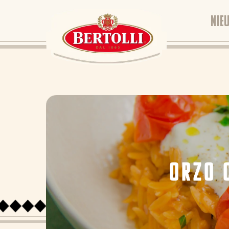
NIE
ORZO 