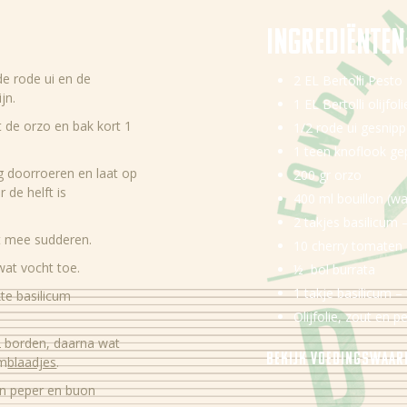
Ingredi
ë
nten
de rode ui en de
2 EL Bertolli Pest
jn.
1 EL Bertolli olijfoli
 de orzo en bak kort 1
1/2 rode ui gesnip
1 teen knoflook ge
ig doorroeren en laat op
200 gr orzo
 de helft is
400 ml bouillon (wa
2 takjes basilicum 
t mee sudderen.
10 cherry tomaten
wat vocht toe.
½ bol burrata
1 takje basilicum –
te basilicum
Olijfolie, zout en 
2 borden, daarna wat
Bekijk voedingswaa
um
blaadjes
.
Energie
en peper en buon