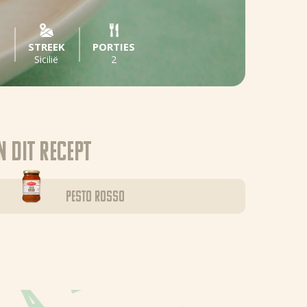
D
STREEK
PORTIES
Sicilië
2
n dit recept
Pesto Rosso