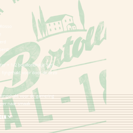
o Rosso
e
perd
perst
ter + 1/2 bouillonblokje 5gr)
– fijngehakt voor door de orzo
 fijngehakt voor de garnering
peper naar smaak
rden