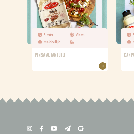
5 min
Vlees
Makkelijk
PINSA AL TARTUFO
CARPA