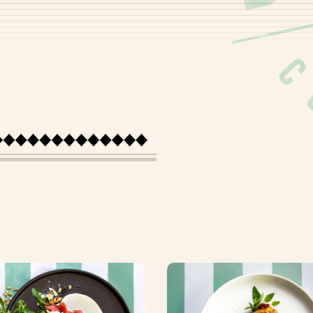
Eiwitten
Koolhydraten
Suiker
Vezels
Vet
Verzadigd vet
Zout