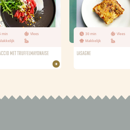
5 min
Vlees
30 min
Vlees
Makkelijk
Makkelijk
CCIO MET TRUFFELMAYONAISE
LASAGNE