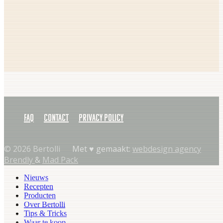
FAQ
Contact
Privacy policy
© 2026 Bertolli
Met ♥︎ gemaakt:
webdesign agency
Brendly
&
Mad Pack
Nieuws
Recepten
Producten
Over Bertolli
Tips & Tricks
Waar te koop