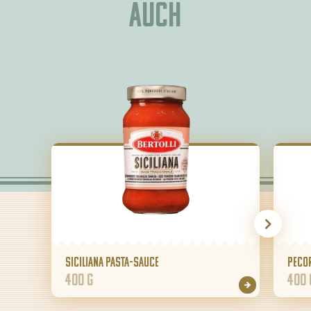
auch
Siciliana Pasta-Sauce
Peco
400 g
400 