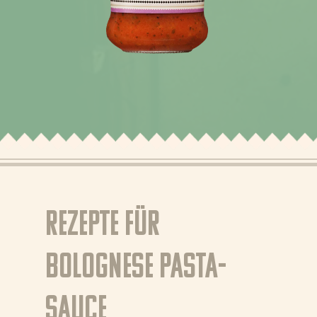
Rezepte
Produkte
Über Bertolli
Tipps & Tricks
Bezugsquellen
DE (DE)
NL (NL)
Rezepte für
NL (BE)
EN
Bolognese Pasta-
GR
Sauce