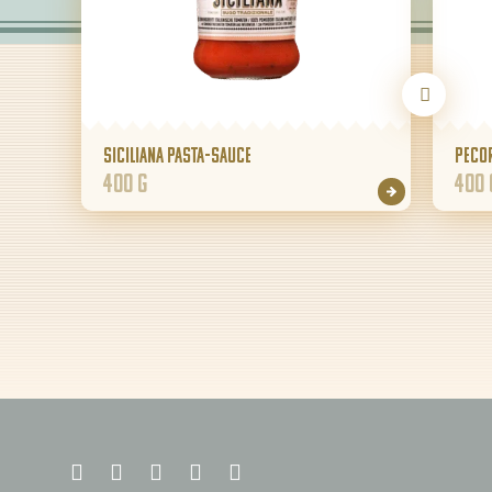
Siciliana Pasta-Sauce
Peco
400 g
400 