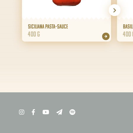
Siciliana Pasta-Sauce
Basil
400 g
400 