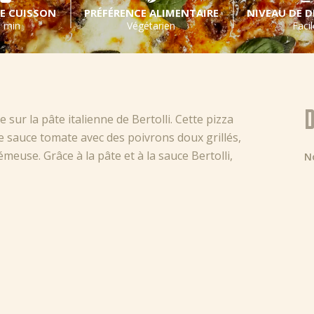
E CUISSON
PRÉFÉRENCE ALIMENTAIRE
NIVEAU DE D
 min
Végétarien
Facil
D
 sur la pâte italienne de Bertolli. Cette pizza
e sauce tomate avec des poivrons doux grillés,
meuse. Grâce à la pâte et à la sauce Bertolli,
N