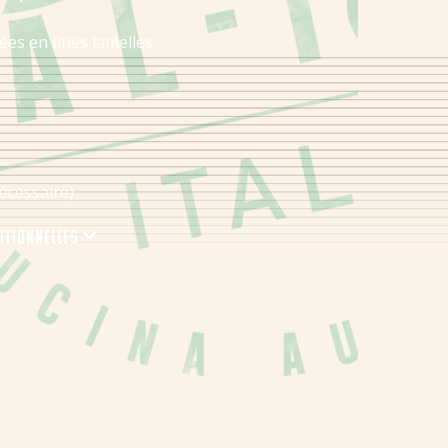
ées en fines lamelles
nécessaire)
ritionnelles