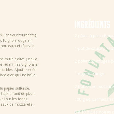
Ingrédients
 °C (chaleur tournante).
2 pâtes à pizza Berto
t l’oignon rouge en
 morceaux et râpez le
1 pot de sauce pizza 
s l’huile d’olive jusqu’à
2 poivrons rouges p
tes revenir les oignons à
slucides. Ajoutez enfin
1 oignon rouge
llant à ce qu’il ne brûle
2 boules de mozzare
du papier sulfurisé.
chaque fond de pizza.
ail sur les fonds.
100 g de parmesan 
eaux de mozzarella,
.
8 à 10 olives noires