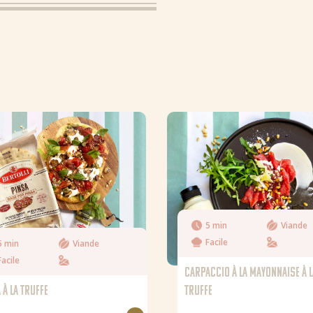
Graisse
Matières grasses
Sel
5 min
Viande
Facile
5 min
Viande
Facile
CARPACCIO À LA MAYONNAISE À 
 À LA TRUFFE
TRUFFE