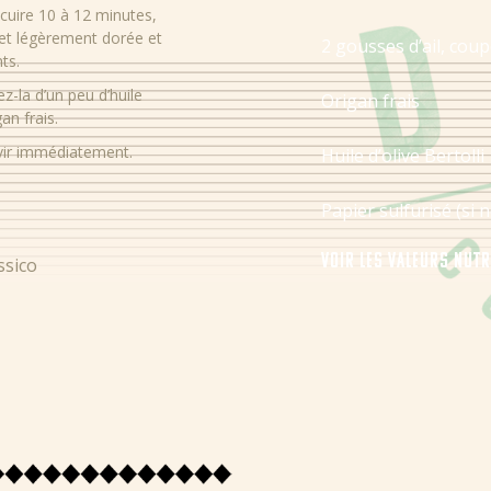
 cuire 10 à 12 minutes,
 et légèrement dorée et
2 gousses d’ail, coup
ts.
ez-la d’un peu d’huile
Origan frais
gan frais.
rvir immédiatement.
Huile d’olive Bertolli
Papier sulfurisé (si 
Voir les valeurs nut
ssico
Énergie
Protéines
Glucides
Sucres
Fibres