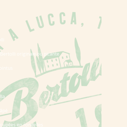
lli
Bertolli originale ou picante
ointus
lla
râpé
 coupées en rondelles