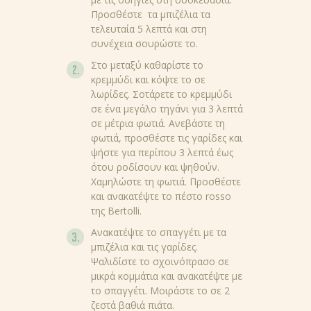
Προσθέστε τα μπιζέλια τα
τελευταία 5 λεπτά και στη
συνέχεια σουρώστε το.
Στο μεταξύ καθαρίστε το
ΝΕΑ
κρεμμύδι και κόψτε το σε
λωρίδες. Σοτάρετε το κρεμμύδι
ΣΥΝΤΑΓΕΣ
σε ένα μεγάλο τηγάνι για 3 λεπτά
σε μέτρια φωτιά. Ανεβάστε τη
ΠΡΟΪΟΝΤΑ
φωτιά, προσθέστε τις γαρίδες και
ψήστε για περίπου 3 λεπτά έως
ΣΧΕΤΙΚΑ ΜΕ ΜΑΣ
ότου ροδίσουν και ψηθούν.
Χαμηλώστε τη φωτιά. Προσθέστε
ΣΥΜΒΟΥΛΕΣ ΚΑΙ
και ανακατέψτε το πέστο rosso
της Bertolli.
ΜΥΣΤΙΚΑ
Ανακατέψτε το σπαγγέτι με τα
ΣΗΜΕΙΑ ΠΩΛΗΣΕΙ
μπιζέλια και τις γαρίδες.
Ψαλιδίστε το σχοινόπρασο σε
μικρά κομμάτια και ανακατέψτε με
GR
το σπαγγέτι. Μοιράστε το σε 2
NL (NL)
ζεστά βαθιά πιάτα.