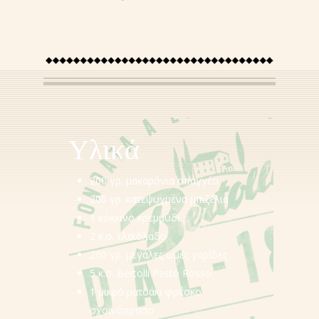
NL (BE)
FR (BE)
DE (DE)
EN
Υλικά
200 γρ. μακαρόνια σπαγγέτι
200 γρ. κατεψυγμένα μπιζέλια
1 κόκκινο κρεμμύδι
2 κ.σ. ελαιόλαδο
200 γρ. μεγάλες ωμές γαρίδες
5 κ.σ. Bertolli Pesto Rosso
1 μικρό ματσάκι φρέσκο
σχοινόπρασο