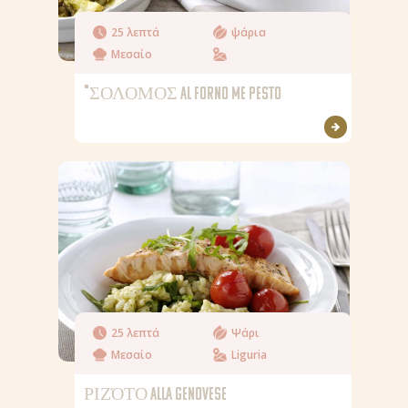
25 λεπτά
ψάρια
Μεσαίο
"ΣΟΛΟΜΟΣ AL FORNO ME PESTO
25 λεπτά
Ψάρι
Μεσαίο
Liguria
ΡΙΖΌΤΟ ALLA GENOVESE