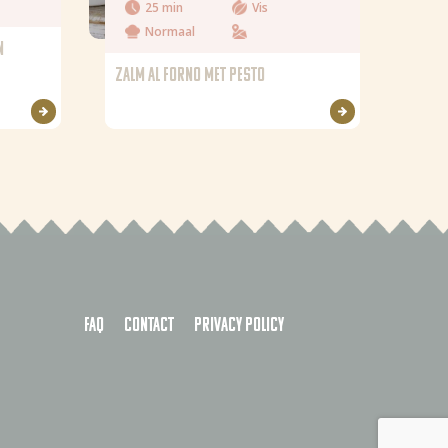
25 min
Vis
Normaal
N
ZALM AL FORNO MET PESTO
FAQ
Contact
Privacy policy