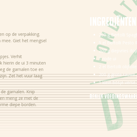
Ingredi
ë
nten
en op de verpakking.
200 g Bertolli Spag
n mee. Giet het mengsel
5 el Bertolli Pesto
200 g diepvries do
pjes. Verhit
1 rode ui
k hierin de ui 3 minuten
2 el Bertolli olijfolie
oeg de garnalen toe en
200 g grote rauwe 
ijn. Zet het vuur laag
1 klein bosje verse
de garnalen. Knip
Bekijk voedingswaa
jn en meng ze met de
arme diepe borden.
Energie
Eiwitten
Koolhydraten