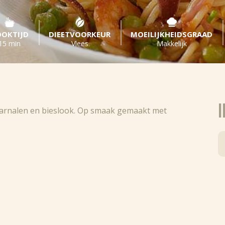
OKTIJD
DIEETVOORKEUR
MOEILIJKHEIDSGRAAD
15 min
Vlees
Makkelijk
I
 garnalen en bieslook. Op smaak gemaakt met