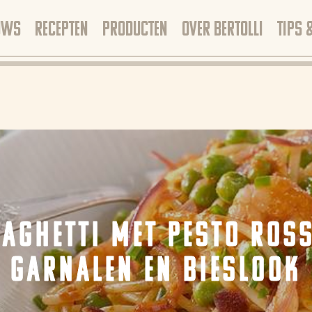
UWS
RECEPTEN
PRODUCTEN
OVER BERTOLLI
TIPS 
PAGHETTI MET PESTO ROSS
GARNALEN EN BIESLOOK