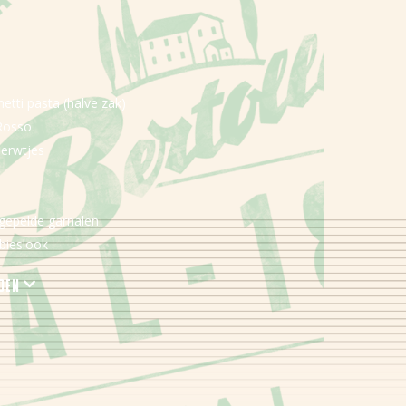
hetti pasta (halve zak)
 Rosso
perwtjes
gepelde garnalen
 bieslook
rden
799 kJ (191 kcal)
35,2 g
88,7 g