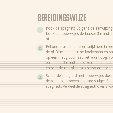
Bereidingswijze
Kook de spaghetti volgens de aanwijzing
Kook de doperwtjes de laatste 5 minute
af.
Pel ondertussen de ui en snijd hem in ree
de olijfolie in een ruime koekenpan en ba
op een matig vuur. Zet het vuur hoog, v
bak ze ca. 3 minuten tot ze roze en gaar z
en roer de Bertolli pesto rosso erdoor.
Schep de spaghetti met doperwtjes door 
de bieslook erboven in kleine stukjes fi
spaghetti. Verdeel de spaghetti over 2 w