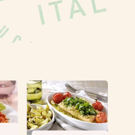
12,9 g
8,9 g
30,7 g
5,0 g
1,06 g