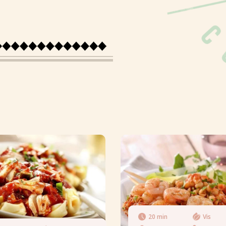
Suiker
Vezels
Vet
Verzadigd vet
Zout
20 min
Vis