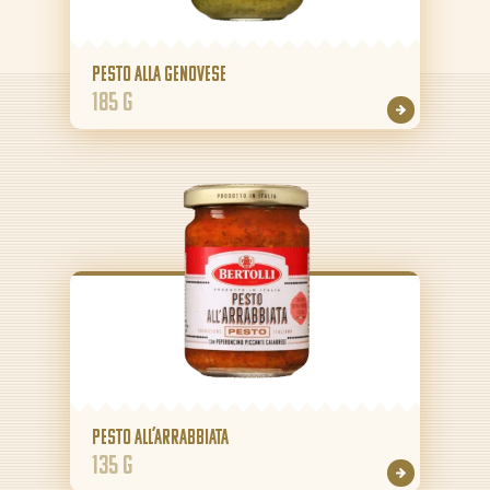
GR
Pesto alla Genovese
185 g
Pesto all’Arrabbiata
135 g