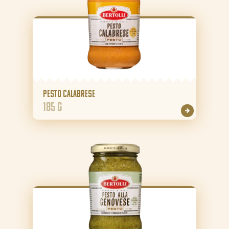
Nieuws
Rezepte
Produkte
Über Bertolli
Pesto Calabrese
Tipps & Tricks
185 g
Bezugsquellen
DE (DE)
NL (NL)
NL (BE)
FR (BE)
EN