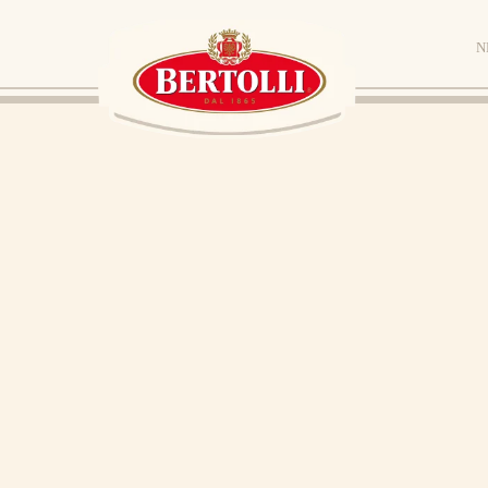
Ν
Aug
19