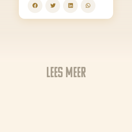
Tips & Tricks
Waar te koop
Home
NL (NL)
NL (BE)
FR (BE)
Lees meer
DE (DE)
EN
GR