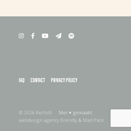
Waar te koop
Home
NL (NL)
EN
FAQ
Contact
Privacy policy
© 2026 Bertolli
Met ♥︎ gemaakt:
webdesign agency Brendly
&
Mad Pack