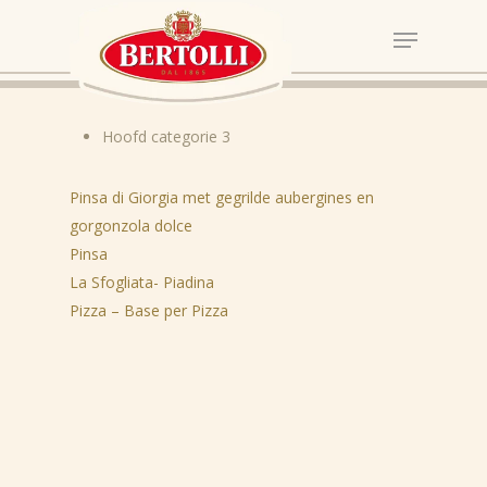
Hoofd categorie 3
Pinsa di Giorgia met gegrilde aubergines en
gorgonzola dolce
Pinsa
Nieuws
La Sfogliata- Piadina
Pizza – Base per Pizza
Recepten
Producten
Over Bertolli
Tips & Tricks