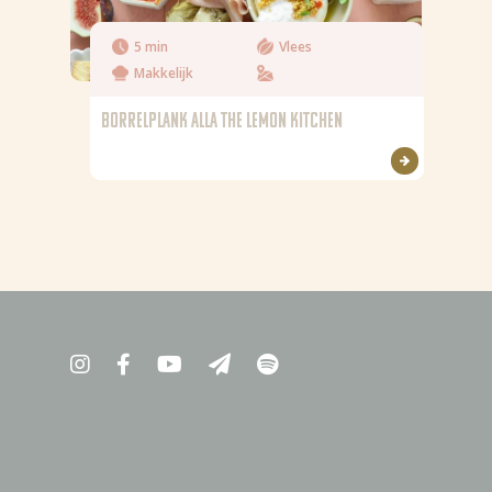
5 min
Vlees
Makkelijk
BORRELPLANK ALLA THE LEMON KITCHEN