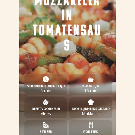
MOZZARELLA
IN
TOMATENSAU
S
VOORBEREIDINGSTIJD
KOOKTIJD
5 min
15 min
DIEETVOORKEUR
MOEILIJKHEIDSGRAAD
Vlees
Makkelijk
STREEK
PORTIES