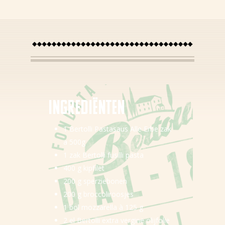
Over Bertolli
Tips & Tricks
Waar te koop
Home
Ingredi
ë
nten
NL (NL)
NL (BE)
1 Bertolli Pastasaus Alle Erbe zak
EN
a 500g
1 zak Bertolli fusilli pasta
400 g kipfilet
200 g sperziebonen
200 g broccoliroosjes
1 bol mozzarella à 125 g
2 el Bertolli extra vergine olijfolie