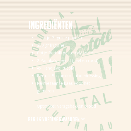
Ingredi
ë
nten
Nieuws
1 potje Gegrilde paprika
Recepten
350 gr linguine
Potje Bertolli pesto calabrese
Producten
2 Paprika’s gegrild (geel en rood)
4x Handjevol rucola
Over Bertolli
Bertolli Balsamico saladedressing
Tips & Tricks
Parmezaanse kaas voor het
garneren
Waar te koop
Optioneel: versgebakken brood
Home
Bekijk voedingswaarden
NL (NL)
Energie