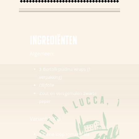
Home
NL (NL)
Ingredi
ë
nten
Algemeen:
3 Bertolli piadina wraps (1
verpakking)
Olijfolie
Zout en versgemalen zwarte
peper
Variant 1: Kip
1 kleine krop romaine sla