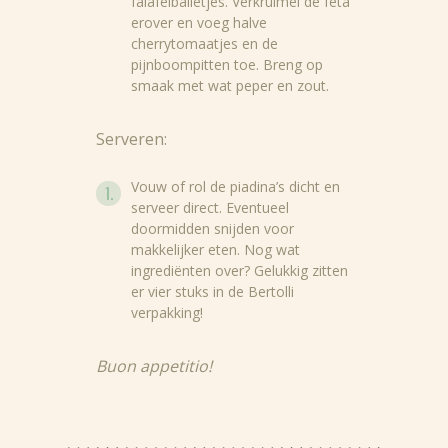
falafelballetjes. Verkruimel de feta
erover en voeg halve
cherrytomaatjes en de
pijnboompitten toe. Breng op
smaak met wat peper en zout.
Serveren:
Vouw of rol de piadina’s dicht en
Nieuws
serveer direct. Eventueel
doormidden snijden voor
Recepten
makkelijker eten. Nog wat
ingrediënten over? Gelukkig zitten
Producten
er vier stuks in de Bertolli
verpakking!
Over Bertolli
Buon appetitio!
Tips & Tricks
Waar te koop