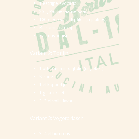
1 eetrijpe avocado
25 g Parmezaanse kaas
100 g gerookte kipfilet (in plakjes)
Balsamicostroop
Evt mayonaise
Variant 2: Tonijn
1 blik tonijn in olijfolie (uitgelekt)
½ rode ui
1 el kappertjes
1 gekookt ei
2–3 el volle kwark
Variant 3: Vegetariasch
3–4 el hummus