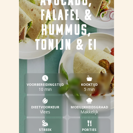
AVOCADO,
FALAFEL &
HUMMUS,
TONIJN & EI
VOORBEREIDINGSTIJD
KOOKTIJD
10 min
5 min
DIEETVOORKEUR
MOEILIJKHEIDSGRAAD
Vlees
Makkelijk
STREEK
PORTIES